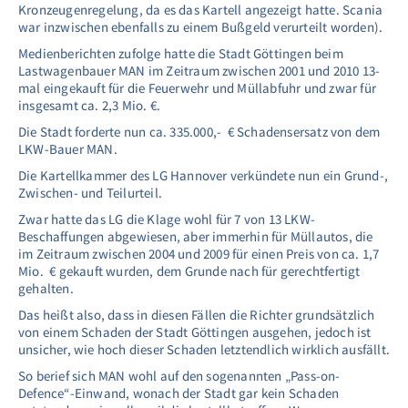
Kronzeugenregelung, da es das Kartell angezeigt hatte. Scania
war inzwischen ebenfalls zu einem Bußgeld verurteilt worden).
Medienberichten zufolge hatte die Stadt Göttingen beim
Lastwagenbauer MAN im Zeitraum zwischen 2001 und 2010 13-
mal eingekauft für die Feuerwehr und Müllabfuhr und zwar für
insgesamt ca. 2,3 Mio. €.
Die Stadt forderte nun ca. 335.000,- € Schadensersatz von dem
LKW-Bauer MAN.
Die Kartellkammer des LG Hannover verkündete nun ein Grund-,
Zwischen- und Teilurteil.
Zwar hatte das LG die Klage wohl für 7 von 13 LKW-
Beschaffungen abgewiesen, aber immerhin für Müllautos, die
im Zeitraum zwischen 2004 und 2009 für einen Preis von ca. 1,7
Mio. € gekauft wurden, dem Grunde nach für gerechtfertigt
gehalten.
Das heißt also, dass in diesen Fällen die Richter grundsätzlich
von einem Schaden der Stadt Göttingen ausgehen, jedoch ist
unsicher, wie hoch dieser Schaden letztendlich wirklich ausfällt.
So berief sich MAN wohl auf den sogenannten „Pass-on-
Defence“-Einwand, wonach der Stadt gar kein Schaden