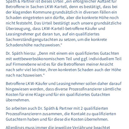
Späth & Partner ist dieses Urteil „ein erfolgreicher Auftakt für
Betroffene in Sachen LKW-Kartell, denn es bestätigt, dass bei
der klagenden Kommune grundsätzlich in diversen Fällen ein
Schaden eingetreten sein dürfte, aber die konkrete Höhe noch
nicht feststeht. Das Urteil bestätigt auch unsere grundsätzliche
Überzeugung, dass LKW-Kartell-betroffene Käufer und
Leasingnehmer gut daran tun, auf ein qualifiziertes
Sachverständigengutachten zu setzen, um die konkrete
Schadenshöhe nachzuweisen.“
Dr. Späth hierzu: „Denn mit einem ein qualifiziertes Gutachten
mit wettbewerbsökonomischem Teil und ggf. individuellem Teil
auf Firmenebene wird es für die Betroffenen meiner Ansicht
nach sehr viel leichter, ihren konkreten Schaden auch der Höhe
nach nachzuweisen.“
Betroffene LKW-Käufer und Leasingnehmer sollen daher darauf
hingewiesen werden, dass diverse Prozessfinanzierer sämtliche
Kosten für eine Klage und für ein qualifiziertes Gutachten
übernehmen.
So arbeiten auch Dr. Späth & Partner mit 2 qualifizierten
Prozessfinanzierern zusammen, die Kontakt zu qualifizierten
Gutachtern haben und für diese die Kosten übernehmen.
Allerdings muss immer die jeweilige Verjährung beachtet