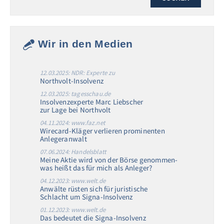
Wir in den Medien
12.03.2025: NDR: Experte zu
Northvolt-Insolvenz
12.03.2025: tagesschau.de
Insolvenzexperte Marc Liebscher
zur Lage bei Northvolt
04.11.2024: www.faz.net
Wirecard-Kläger verlieren prominenten
Anlegeranwalt
07.06.2024: Handelsblatt
Meine Aktie wird von der Börse genommen-
was heißt das für mich als Anleger?
04.12.2023: www.welt.de
Anwälte rüsten sich für juristische
Schlacht um Signa-Insolvenz
01.12.2023: www.welt.de
Das bedeutet die Signa-Insolvenz