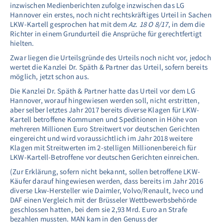
inzwischen Medienberichten zufolge inzwischen das LG
Hannover ein erstes, noch nicht rechtskräftiges Urteil in Sachen
LKW-Kartell gesprochen hat mit dem
Az. 18 O 8/17
, in dem die
Richter in einem Grundurteil die Ansprüche für gerechtfertigt
hielten.
Zwar liegen die Urteilsgründe des Urteils noch nicht vor, jedoch
wertet die Kanzlei Dr. Späth & Partner das Urteil, sofern bereits
möglich, jetzt schon aus.
Die Kanzlei Dr. Späth & Partner hatte das Urteil vor dem LG
Hannover, worauf hingewiesen werden soll, nicht erstritten,
aber selber letztes Jahr 2017 bereits diverse Klagen für LKW-
Kartell betroffene Kommunen und Speditionen in Höhe von
mehreren Millionen Euro Streitwert vor deutschen Gerichten
eingereicht und wird voraussichtlich im Jahr 2018 weitere
Klagen mit Streitwerten im 2-stelligen Millionenbereich für
LKW-Kartell-Betroffene vor deutschen Gerichten einreichen.
(Zur Erklärung, sofern nicht bekannt, sollen betroffene LKW-
Käufer darauf hingewiesen werden, dass bereits im Jahr 2016
diverse Lkw-Hersteller wie Daimler, Volvo/Renault, Iveco und
DAF einen Vergleich mit der Brüsseler Wettbewerbsbehörde
geschlossen hatten, bei dem sie 2,93 Mrd. Euro an Strafe
bezahlen mussten. MAN kam in den Genuss der