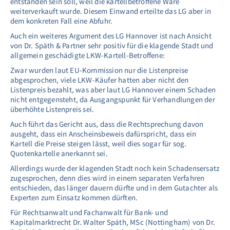
entstanden sein soll, weil die kartellbetroffene Ware
weiterverkauft wurde. Diesem Einwand erteilte das LG aber in
dem konkreten Fall eine Abfuhr.
Auch ein weiteres Argument des LG Hannover ist nach Ansicht
von Dr. Späth & Partner sehr positiv für die klagende Stadt und
allgemein geschädigte LKW-Kartell-Betroffene:
Zwar wurden laut EU-Kommission nur die Listenpreise
abgesprochen, viele LKW-Käufer hatten aber nicht den
Listenpreis bezahlt, was aber laut LG Hannover einem Schaden
nicht entgegensteht, da Ausgangspunkt für Verhandlungen der
überhöhte Listenpreis sei.
Auch führt das Gericht aus, dass die Rechtsprechung davon
ausgeht, dass ein Anscheinsbeweis dafürspricht, dass ein
Kartell die Preise steigen lässt, weil dies sogar für sog.
Quotenkartelle anerkannt sei.
Allerdings wurde der klagenden Stadt noch kein Schadensersatz
zugesprochen, denn dies wird in einem separaten Verfahren
entschieden, das länger dauern dürfte und in dem Gutachter als
Experten zum Einsatz kommen dürften.
Für Rechtsanwalt und Fachanwalt für Bank- und
Kapitalmarktrecht Dr. Walter Späth, MSc (Nottingham) von Dr.