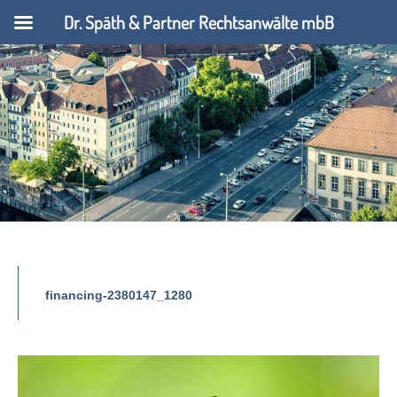
Dr. Späth & Partner Rechtsanwälte mbB
financing-2380147_1280